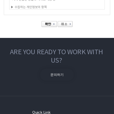
ARE YOU READY TO WORK WITH
US?
문의하기
Quick Link